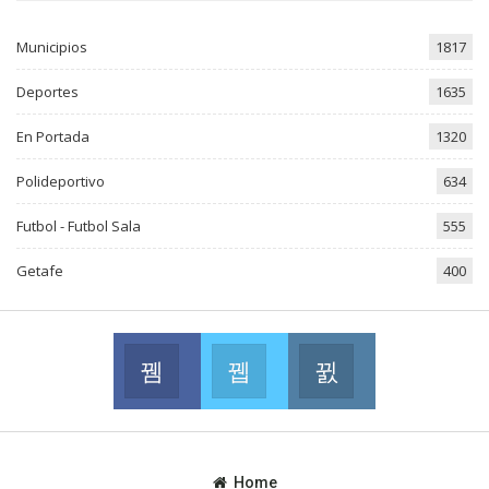
Municipios
1817
Deportes
1635
En Portada
1320
Polideportivo
634
Futbol - Futbol Sala
555
Getafe
400
Facebook
Twitter
Instagram
Join us on Facebook
Join us on Twitter
Join us on Instag
Home