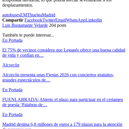
desplazamientos.
autobuses
EMT
huelga
Madrid
Compartir
Facebook
Twitter
Email
WhatsApp
Linkedin
Luis Bustamante Velarde
204 posts
También te puede interesar...
En Portada
El 75% de vecinos considera que Leganés ofrece una buena calidad
de vida y confían en…
Alcorcón
Alcorcón presenta unas Fiestas 2026 con conciertos gratuitos,
grandes espectáculos de…
En Portada
FUENLABRADA| Abierto el plazo para participar en el certamen
de poesía ‘Palabras de…
En Portada
Madrid destina 6,8 millones de euros a 179 plazas para la atención