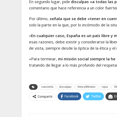
En segundo lugar, pide
disculpas «a todas las 
comentario que hace referencia a un color fuerte
Por último,
señala que se debe «tener en cuent
solo la parte en la que, por lo incómodo de la si
«
En cualquier caso, España es un país libre y
esas razones, debe existir y considerarse la lib
de vista, siempre desde la óptica de la ética y e
«Para terminar,
mi misión social siempre la he
tratando de llegar a lo más profundo del respetabl
concierto
disculpas
Henry Méndez
rojos
Vi
Compartir
Facebook
Twitter
E