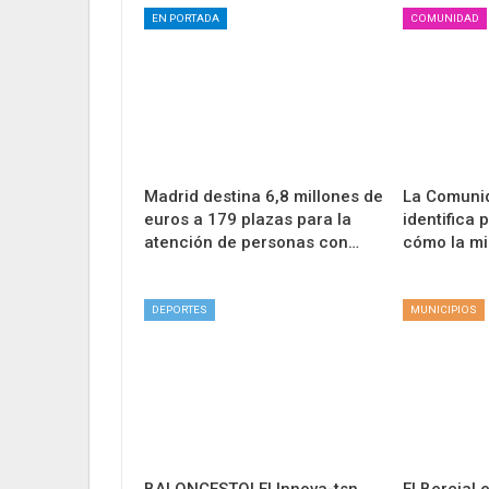
EN PORTADA
COMUNIDAD
Madrid destina 6,8 millones de
La Comuni
euros a 179 plazas para la
identifica 
atención de personas con…
cómo la mi
DEPORTES
MUNICIPIOS
BALONCESTO| El Innova-tsn
El Bercial