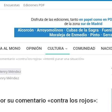
s
Encuestas
Ediciones PDF
ÑA AL MONO
OPINIÓN
CULTURA
COMUNIDAD
NACI
mentario «contra los rojos»: «Intenté parar una situación»
enry Méndez
r su comentario «contra los rojos»: