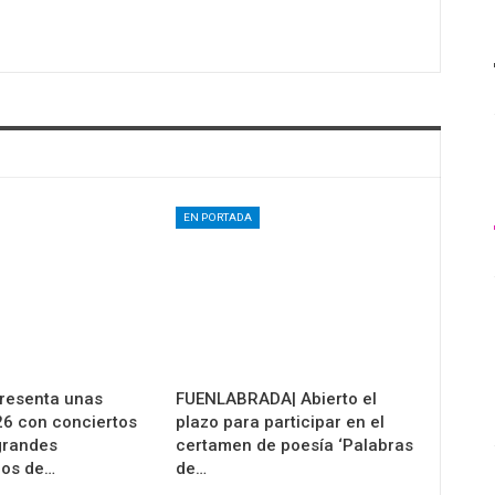
EN PORTADA
resenta unas
FUENLABRADA| Abierto el
26 con conciertos
plazo para participar en el
 grandes
certamen de poesía ‘Palabras
los de…
de…