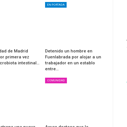
EN PORTADA
dad de Madrid
Detenido un hombre en
por primera vez
Fuenlabrada por alojar a un
crobiota intestinal…
trabajador en un establo
entre…
COMUNIDAD
 estrena una nueva
Ayuso destaca que la