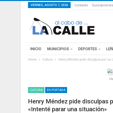
Contacto
Suscripcione
VIERNES, AGOSTO 7, 2026
INICIO
MUNICIPIOS
DEPORTES
LE
Home
Cultura
Henry Méndez pide disculpas por su co
H
CULTURA
EN PORTADA
Henry Méndez pide disculpas po
«Intenté parar una situación»