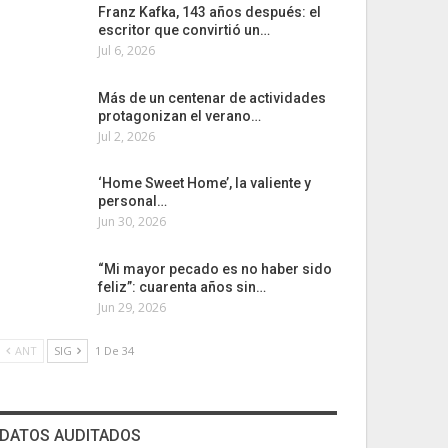
Franz Kafka, 143 años después: el
escritor que convirtió un…
Jul 6, 2026
Más de un centenar de actividades
protagonizan el verano…
Jul 2, 2026
‘Home Sweet Home’, la valiente y
personal…
Jun 30, 2026
“Mi mayor pecado es no haber sido
feliz”: cuarenta años sin…
Jun 29, 2026
ANT
SIG
1 De 34
DATOS AUDITADOS