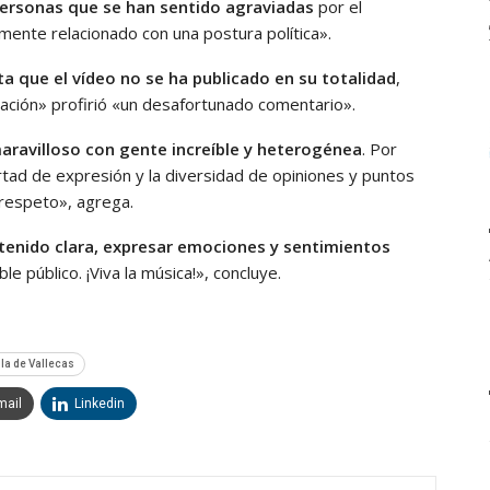
personas que se han sentido agraviadas
por el
mente relacionado con una postura política».
a que el vídeo no se ha publicado en su totalidad
,
tuación» profirió «un desafortunado comentario».
 maravilloso con gente increíble y heterogénea
. Por
ertad de expresión y la diversidad de opiniones y puntos
l respeto», agrega.
 tenido clara, expresar emociones y sentimientos
e público. ¡Viva la música!», concluye.
lla de Vallecas
mail
Linkedin