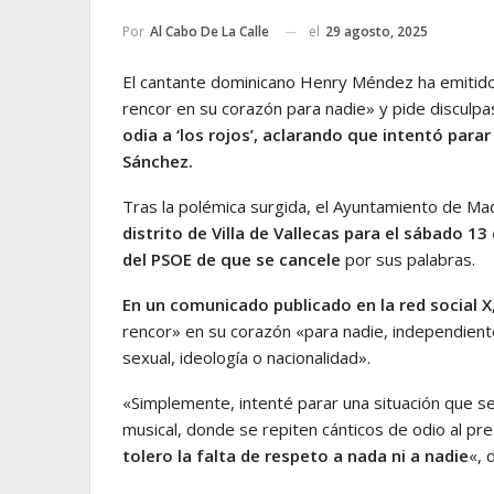
el
29 agosto, 2025
Por
Al Cabo De La Calle
El cantante dominicano Henry Méndez ha emitido 
rencor en su corazón para nadie» y pide disculpa
odia a ‘los rojos’, aclarando que intentó para
Sánchez.
Tras la polémica surgida, el Ayuntamiento de M
distrito de Villa de Vallecas para el sábado 13
del PSOE de que se cancele
por sus palabras.
En un comunicado publicado en la red social X
rencor» en su corazón «para nadie, independienteme
sexual, ideología o nacionalidad».
«Simplemente, intenté parar una situación que s
musical, donde se repiten cánticos de odio al pr
tolero la falta de respeto a nada ni a nadie
«, 