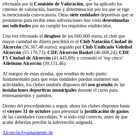
efectuada por la
Comisión de Valoración
, que ha aplicado los
criterios de valoración, baremo y determinación por los que se rige
la mencionada convocatoria. Otras
siete entidades
deportivas que se
postularon para recibir estas subvenciones han visto
desestimadas
sus solicitudes
por no cumplir los requisitos establecidos.
Una vez efectuado el
desglose
de los 600.000 euros, el club que
mayor cantidad de dinero percibirá es el
Club Natación Ciudad de
Alcorcón
(56.367,48 euros); seguido por
Club Unificado Voleibol
Alcorcón
(55.170,73);
CDE Alcorcón Basket
(46.008,24);
CDE
FS Ciudad de Alcorcón
(41.445,80); y cerrando el ‘top cinco’
Atletismo Alcorcón
(39.151,46).
Al margen de estas ayudas, que resultan de todo punto
fundamentales para que estas entidades puedan mantener sus
actividades, los clubes también disponen del
uso gratuito
de las
instalaciones deportivas municipales
durante el curso para
entrenamientos y partidos.
Dentro del procedimiento a seguir, ahora los clubes disponen hasta
el
viernes 31 de octubre
para presentar la
justificación de gastos
de las cantidades concedidas. Y si todo está correcto, antes de que
acabe deberían percibir la subvención asignada.
Alcorcón
Ayuntamiento de