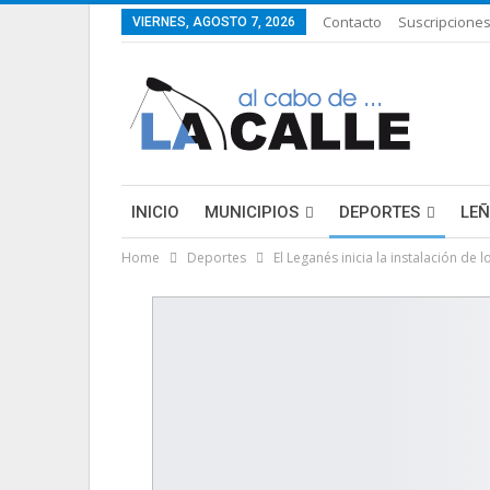
Contacto
Suscripcione
VIERNES, AGOSTO 7, 2026
INICIO
MUNICIPIOS
DEPORTES
LE
Home
Deportes
El Leganés inicia la instalación d
LIFESTYLE
PURA FICCIÓN: LAS HISTORIAS 