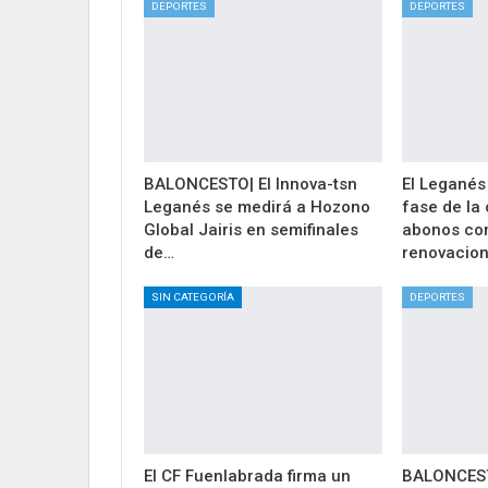
DEPORTES
DEPORTES
BALONCESTO| El Innova-tsn
El Leganés
Leganés se medirá a Hozono
fase de la
Global Jairis en semifinales
abonos co
de…
renovacio
SIN CATEGORÍA
DEPORTES
El CF Fuenlabrada firma un
BALONCESTO