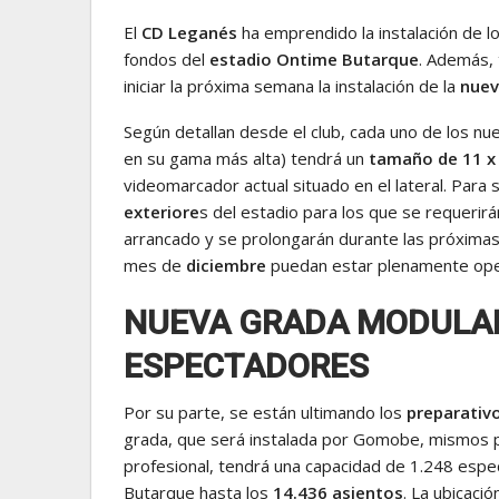
El
CD Leganés
ha emprendido la instalación de l
fondos del
estadio Ontime Butarque
. Además, 
iniciar la próxima semana la instalación de la
nuev
Según detallan desde el club, cada uno de los nu
en su gama más alta) tendrá un
tamaño de 11 x
videomarcador actual situado en el lateral. Para s
exteriore
s del estadio para los que se requerir
arrancado y se prolongarán durante las próxima
mes de
diciembre
puedan estar plenamente ope
NUEVA GRADA MODULAR
ESPECTADORES
Por su parte, se están ultimando los
preparativ
grada, que será instalada por Gomobe, mismos 
profesional, tendrá una capacidad de 1.248 espe
Butarque hasta los
14.436 asientos
. La ubicació