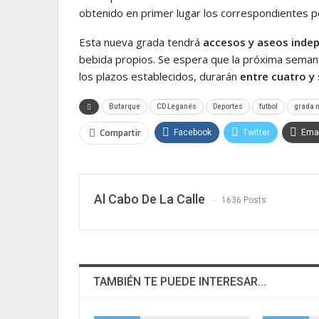
obtenido en primer lugar los correspondientes pe
Esta nueva grada tendrá
accesos y aseos inde
bebida propios. Se espera que la próxima semana
los plazos establecidos, durarán
entre cuatro y
Butarque
CD Leganés
Deportes
futbol
grada 
Compartir
Facebook
Twitter
Emai
Al Cabo De La Calle
1636 Posts
TAMBIÉN TE PUEDE INTERESAR...