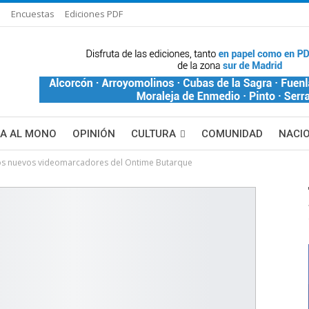
s
Encuestas
Ediciones PDF
ÑA AL MONO
OPINIÓN
CULTURA
COMUNIDAD
NACI
e los nuevos videomarcadores del Ontime Butarque
DE BLANCA
MAS NOTICIAS