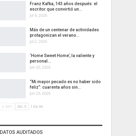
Franz Kafka, 143 años después: el
escritor que convirtió un…
Jul 6, 2026
Más de un centenar de actividades
protagonizan el verano…
Jul 2, 2026
‘Home Sweet Home’, la valiente y
personal…
Jun 30, 2026
“Mi mayor pecado es no haber sido
feliz”: cuarenta años sin…
Jun 29, 2026
ANT
SIG
1 De 34
DATOS AUDITADOS