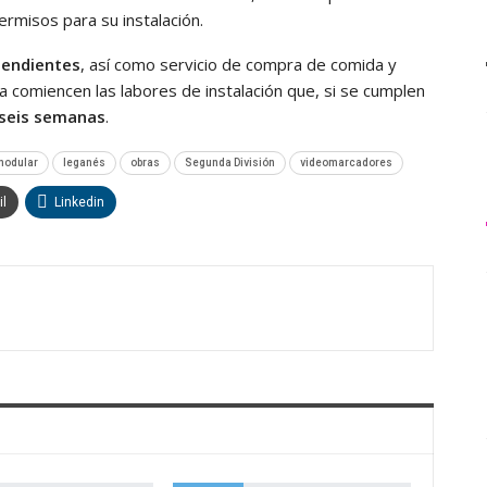
rmisos para su instalación.
pendientes
, así como servicio de compra de comida y
 comiencen las labores de instalación que, si se cumplen
 seis semanas
.
modular
leganés
obras
Segunda División
videomarcadores
l
Linkedin