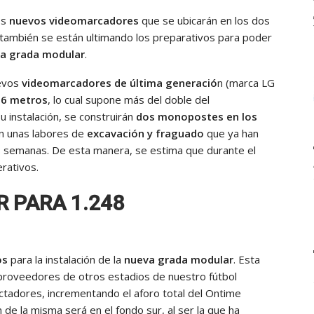
os
nuevos videomarcadores
que se ubicarán en los dos
también se están ultimando los preparativos para poder
a grada modular
.
evos
videomarcadores de última generació
n (marca LG
 6 metros
, lo cual supone más del doble del
u instalación, se construirán
dos monopostes en los
án unas labores de
excavación y fraguado
que ya han
s semanas. De esta manera, se estima que durante el
rativos.
 PARA 1.248
os
para la instalación de la
nueva grada modular
. Esta
proveedores de otros estadios de nuestro fútbol
ctadores, incrementando el aforo total del Ontime
n de la misma será en el fondo sur, al ser la que ha