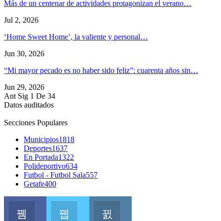
Más de un centenar de actividades protagonizan el verano…
Jul 2, 2026
‘Home Sweet Home’, la valiente y personal…
Jun 30, 2026
“Mi mayor pecado es no haber sido feliz”: cuarenta años sin…
Jun 29, 2026
Ant
Sig
1 De 34
Datos auditados
Secciones Populares
Municipios
1818
Deportes
1637
En Portada
1322
Polideportivo
634
Futbol - Futbol Sala
557
Getafe
400
Facebook
Twitter
Instagram
Join us on Facebook
Join us on Twitter
Join us on Instagram