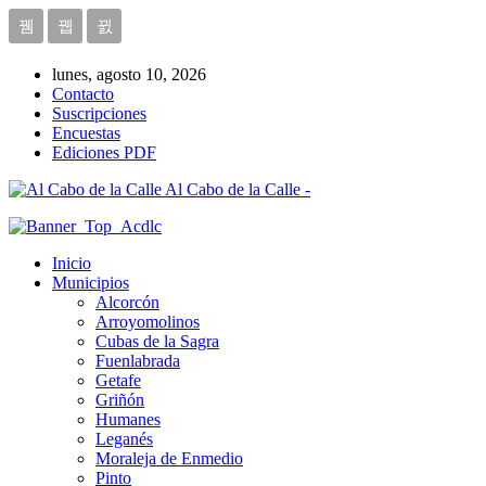
lunes, agosto 10, 2026
Contacto
Suscripciones
Encuestas
Ediciones PDF
Al Cabo de la Calle -
Inicio
Municipios
Alcorcón
Arroyomolinos
Cubas de la Sagra
Fuenlabrada
Getafe
Griñón
Humanes
Leganés
Moraleja de Enmedio
Pinto