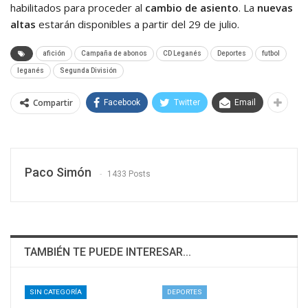
habilitados para proceder al
cambio de asiento
. La
nuevas
altas
estarán disponibles a partir del 29 de julio.
afición
Campaña de abonos
CD Leganés
Deportes
futbol
leganés
Segunda División
Compartir
Facebook
Twitter
Email
Paco Simón
1433 Posts
TAMBIÉN TE PUEDE INTERESAR...
SIN CATEGORÍA
DEPORTES