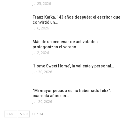
Jul 25, 2026
Franz Kafka, 143 años después: el escritor que
convirtió un…
Jul 6, 2026
Más de un centenar de actividades
protagonizan el verano…
Jul 2, 2026
‘Home Sweet Home’, la valiente y personal…
Jun 30, 2026
“Mi mayor pecado es no haber sido feliz”:
cuarenta años sin…
Jun 29, 2026
ANT
SIG
1 De 34