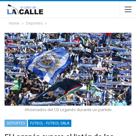
Home
Deportes
Aficionados del CD Leganés durante un partido
DEPORTES
FUTBOL - FUTBOL SALA