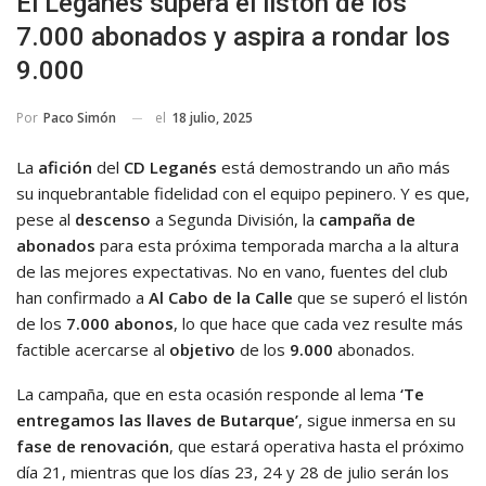
El Leganés supera el listón de los
7.000 abonados y aspira a rondar los
9.000
el
18 julio, 2025
Por
Paco Simón
La
afición
del
CD Leganés
está demostrando un año más
su inquebrantable fidelidad con el equipo pepinero. Y es que,
pese al
descenso
a Segunda División, la
campaña de
abonados
para esta próxima temporada marcha a la altura
de las mejores expectativas. No en vano, fuentes del club
han confirmado a
Al Cabo de la Calle
que se superó el listón
de los
7.000 abonos
, lo que hace que cada vez resulte más
factible acercarse al
objetivo
de los
9.000
abonados.
La campaña, que en esta ocasión responde al lema
‘Te
entregamos las llaves de Butarque’
, sigue inmersa en su
fase de renovación
, que estará operativa hasta el próximo
día 21, mientras que los días 23, 24 y 28 de julio serán los