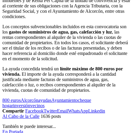
inmuebles y de Renta Per Cápita de la unidad de convivencia y estar
al corriente de sus obligaciones con la Agencia Tributaria, con la
Seguridad Social, y con el Ayuntamiento de Alcorcón, entre otras
condiciones.
Los conceptos subvencionables incluidos en esta convocatoria son
los
gastos de suministros de agua, gas, calefacción y luz
, las
rentas correspondientes al alquiler de la vivienda o las cuotas de
comunidad de propietarios. En todos los casos, el solicitante deberá
ser el titular de los recibos o de las facturas presentadas, y deben
hacer referencia al domicilio donde esté empadronado el solicitante
en el momento de la solicitud.
La ayuda concedida tendrá un
límite máximo de 800 euros por
vivienda.
El importe de la ayuda corresponderá a la cantidad
justificada mediante facturas de suministros de agua, gas,
calefacción o luz, o recibos correspondientes al alquiler de la
vivienda, cuotas de comunidad de propietarios.
800 euros
Alcorcón
ayudas
Ayuntamiento
cheque
hogar
inversión
vecinos
Compartir
Facebook
Twitter
Email
WhatsApp
Linkedin
Al Cabo de la Calle
1636 posts
También te puede interesar...
En Portada