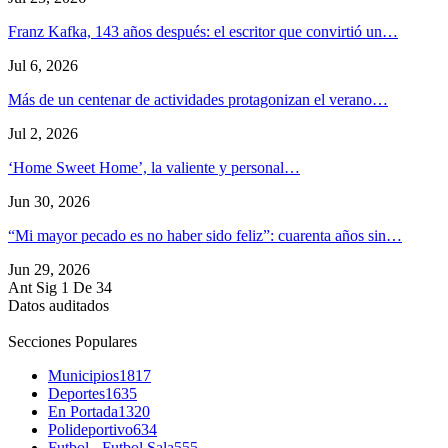
Franz Kafka, 143 años después: el escritor que convirtió un…
Jul 6, 2026
Más de un centenar de actividades protagonizan el verano…
Jul 2, 2026
‘Home Sweet Home’, la valiente y personal…
Jun 30, 2026
“Mi mayor pecado es no haber sido feliz”: cuarenta años sin…
Jun 29, 2026
Ant
Sig
1 De 34
Datos auditados
Secciones Populares
Municipios
1817
Deportes
1635
En Portada
1320
Polideportivo
634
Futbol - Futbol Sala
555