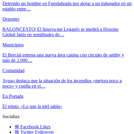
Detenido un hombre en Fuenlabrada por alojar a un trabajador en un
establo entre…
Deportes
BALONCESTO| El Innova-tsn Leganés se medirá a Hozono
Global Jairis en semifinales de…
Municipios
El Bercial estrena una nueva área canina con circuito de agility y
más de 2.000…
Comunidad
Ayuso destaca que la situación de los incendios «mejora poco a
poco» y confía en el…
En Portada
El relato: «Lo que la piel sabía»
Socializa
Facebook
Likes
Twitter
Followers