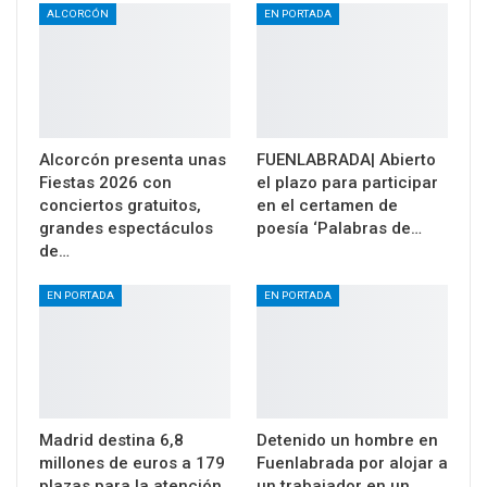
ALCORCÓN
EN PORTADA
Alcorcón presenta unas
FUENLABRADA| Abierto
Fiestas 2026 con
el plazo para participar
conciertos gratuitos,
en el certamen de
grandes espectáculos
poesía ‘Palabras de…
de…
EN PORTADA
EN PORTADA
Madrid destina 6,8
Detenido un hombre en
millones de euros a 179
Fuenlabrada por alojar a
plazas para la atención
un trabajador en un