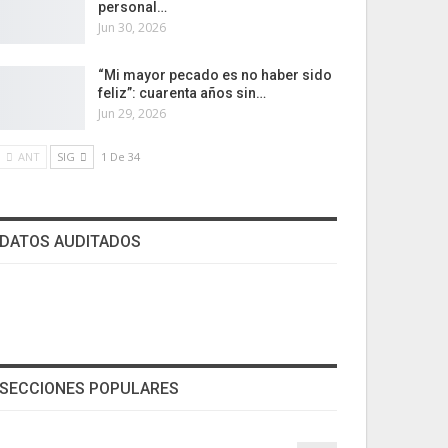
personal…
Jun 30, 2026
“Mi mayor pecado es no haber sido
feliz”: cuarenta años sin…
Jun 29, 2026
ANT
SIG
1 De 34
DATOS AUDITADOS
SECCIONES POPULARES