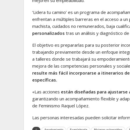
mejoren su empleabilidad.
‘Lidera tu camino’ es un programa de acompaña
enfrentan a múltiples barreras en el acceso a un
machista, cuidados no remunerados, baja cualifi
personalizados
tras un análisis y diagnóstico de
El objetivo es prepararlas para su posterior in
trabajando previamente desde un enfoque integra
a talleres donde se trabajará su empoderamiento 
mejora de las competencias personales y sociales
resulte más fácil incorporarse a itinerarios 
específicas.
«Las acciones
están diseñadas para ajustarse 
garantizando un acompañamiento flexible y adapta
de Feminismo Raquel López.
Las personas interesadas pueden solicitar infor
Ayuntamiento
Fuenlabrada
Mujeres vulnerables