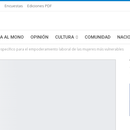
s
Encuestas
Ediciones PDF
ÑA AL MONO
OPINIÓN
CULTURA
COMUNIDAD
NACI
specífico para el empoderamiento laboral de las mujeres más vulnerables
DE BLANCA
MAS NOTICIAS