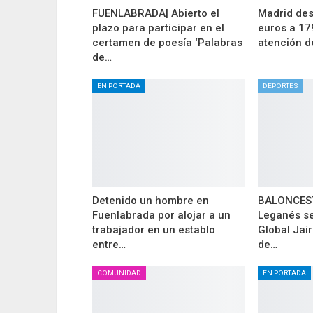
FUENLABRADA| Abierto el
Madrid des
plazo para participar en el
euros a 17
certamen de poesía ‘Palabras
atención 
de…
EN PORTADA
DEPORTES
Detenido un hombre en
BALONCESTO
Fuenlabrada por alojar a un
Leganés s
trabajador en un establo
Global Jair
entre…
de…
COMUNIDAD
EN PORTADA