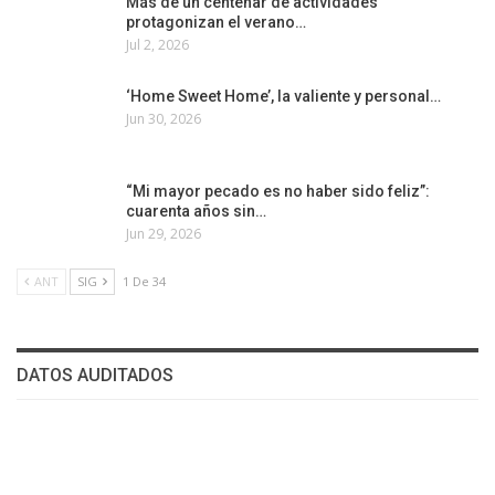
Más de un centenar de actividades
protagonizan el verano…
Jul 2, 2026
‘Home Sweet Home’, la valiente y personal…
Jun 30, 2026
“Mi mayor pecado es no haber sido feliz”:
cuarenta años sin…
Jun 29, 2026
ANT
SIG
1 De 34
DATOS AUDITADOS