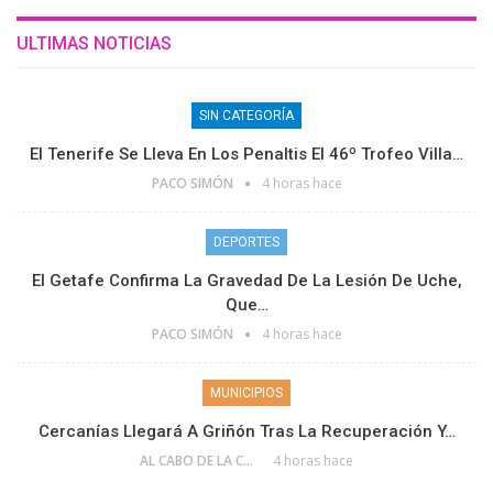
ULTIMAS NOTICIAS
SIN CATEGORÍA
El Tenerife Se Lleva En Los Penaltis El 46º Trofeo Villa…
PACO SIMÓN
4 horas hace
DEPORTES
El Getafe Confirma La Gravedad De La Lesión De Uche,
Que…
PACO SIMÓN
4 horas hace
MUNICIPIOS
Cercanías Llegará A Griñón Tras La Recuperación Y…
AL CABO DE LA CALLE
4 horas hace