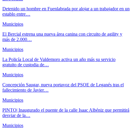
Detenido un hombre en Fuenlabrada por alojar a un trabajador en un
establo entre…
Municipios
El Bercial estrena una nueva área canina con circuito de agility y
más de 2.000…
Municipios
La Policía Local de Valdemoro activa un año más su servicio
gratuito de custodia de…
Municipios
Concepción Saugar, nueva portavoz del PSOE de Leganés tras el
fallecimiento de Javier…
Municipios
PINTO| Inaugurado el puente de la calle Isaac Albéniz que permitirá
desviar de la…
Municipios