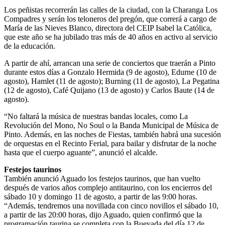
Los peñistas recorrerán las calles de la ciudad, con la Charanga Los
Compadres y serán los teloneros del pregón, que correrá a cargo de
María de las Nieves Blanco, directora del CEIP Isabel la Católica,
que este año se ha jubilado tras más de 40 años en activo al servicio
de la educación.
A partir de ahí, arrancan una serie de conciertos que traerán a Pinto
durante estos días a Gonzalo Hermida (9 de agosto), Edurne (10 de
agosto), Hamlet (11 de agosto); Burning (11 de agosto), La Pegatina
(12 de agosto), Café Quijano (13 de agosto) y Carlos Baute (14 de
agosto).
“No faltará la música de nuestras bandas locales, como La
Revolución del Mono, No Soul o la Banda Municipal de Música de
Pinto. Además, en las noches de Fiestas, también habrá una sucesión
de orquestas en el Recinto Ferial, para bailar y disfrutar de la noche
hasta que el cuerpo aguante”, anunció el alcalde.
Festejos taurinos
También anunció Aguado los festejos taurinos, que han vuelto
después de varios años complejo antitaurino, con los encierros del
sábado 10 y domingo 11 de agosto, a partir de las 9:00 horas.
“Además, tendremos una novillada con cinco novillos el sábado 10,
a partir de las 20:00 horas, dijo Aguado, quien confirmó que la
programación taurina se completa con la Bueyada del día 12 de