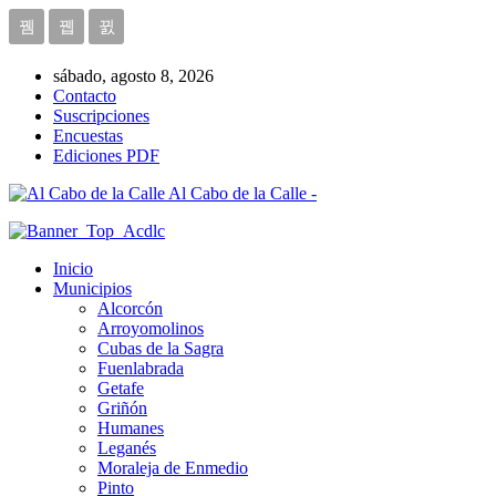
sábado, agosto 8, 2026
Contacto
Suscripciones
Encuestas
Ediciones PDF
Al Cabo de la Calle -
Inicio
Municipios
Alcorcón
Arroyomolinos
Cubas de la Sagra
Fuenlabrada
Getafe
Griñón
Humanes
Leganés
Moraleja de Enmedio
Pinto