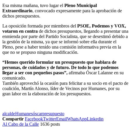
Esa misma mañana, tuvo lugar el
Pleno Municipal
Extraordinario
, convocado expresamente para la aprobación de
dichos presupuestos.
La oposición formada por miembros del
PSOE, Podemos y VOX,
votaron en contra
de dichos presupuestos, llegando a presentar una
enmienda por parte del Partido Socialista, que se desestimó debido a
la gestión de la misma, ya que se informó sobre ella durante el
Pleno, pese a haber tenido una comisión informativa previa en la
que no se propuso ninguna modificación.
“Hemos querido formular un presupuesto que hablara de
personas, de cuidados y de futuro. De todo lo que podemos
llegar a ser con pequeños pasos”,
afirmaba Óscar Lalanne en su
comunicado.
También aprovechó la ocasión para felicitar a su socio en el pacto de
coalición, Martín Alonso, líder de Vecinos por Humanes, por su
gran labor en la elaboración de los presupuestos.
alcalde
Humanes
óscar
presupuesto
Compartir
Facebook
Twitter
Email
WhatsApp
Linkedin
Al Cabo de la Calle
1636 posts