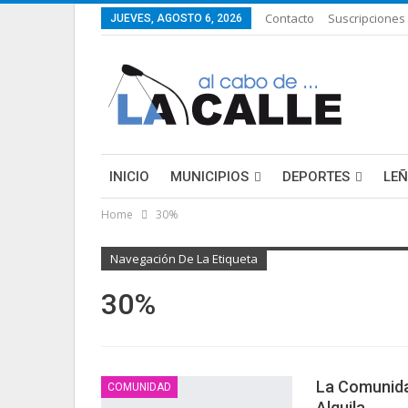
Contacto
Suscripciones
JUEVES, AGOSTO 6, 2026
INICIO
MUNICIPIOS
DEPORTES
LE
Home
30%
LIFESTYLE
PURA FICCIÓN: LAS HISTORIAS 
Navegación De La Etiqueta
30%
La Comunida
COMUNIDAD
Alquila