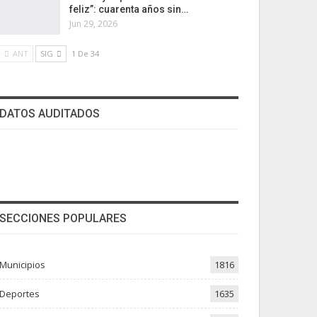
feliz”: cuarenta años sin…
Jun 29, 2026
ANT
SIG
1 De 34
DATOS AUDITADOS
SECCIONES POPULARES
Municipios
1816
Deportes
1635