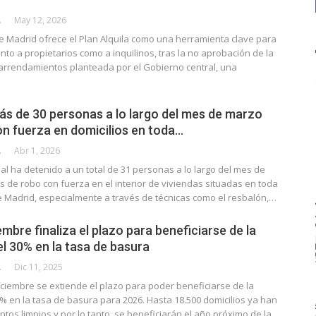
CALLE
May 12, 2026
 Madrid ofrece el Plan Alquila como una herramienta clave para
nto a propietarios como a inquilinos, tras la no aprobación de la
 arrendamientos planteada por el Gobierno central, una
ás de 30 personas a lo largo del mes de marzo
n fuerza en domicilios en toda…
CALLE
Abr 1, 2026
nal ha detenido a un total de 31 personas a lo largo del mes de
s de robo con fuerza en el interior de viviendas situadas en toda
 Madrid, especialmente a través de técnicas como el resbalón,…
embre finaliza el plazo para beneficiarse de la
l 30% en la tasa de basura
CALLE
Dic 11, 2025
iciembre se extiende el plazo para poder beneficiarse de la
% en la tasa de basura para 2026. Hasta 18.500 domicilios ya han
ntos limpios y por lo tanto, se beneficiarán el año próximo de la…