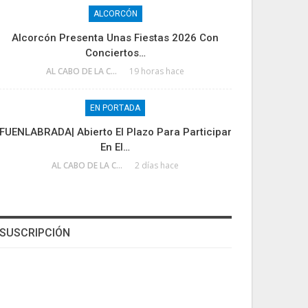
ALCORCÓN
Alcorcón Presenta Unas Fiestas 2026 Con
Conciertos…
AL CABO DE LA CALLE
19 horas hace
EN PORTADA
FUENLABRADA| Abierto El Plazo Para Participar
En El…
AL CABO DE LA CALLE
2 días hace
SUSCRIPCIÓN