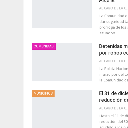
AL CABO DE LA 
La Comunidad de
dar seguridad ta
prórroga de los
situación…
Detenidas m
COMUNIDAD
por robos co
AL CABO DE LA 
La Policía Nacio
marzo por delito
la Comunidad de
El 31 de dici
MUNICIPIOS
reducción de
AL CABO DE LA 
Hasta el 31 de d
reducción del 30
acudido a los pu