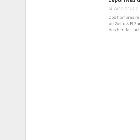
AL CABO DE LA 
Dos hombres res
de Getafe. El S
dos heridas inci