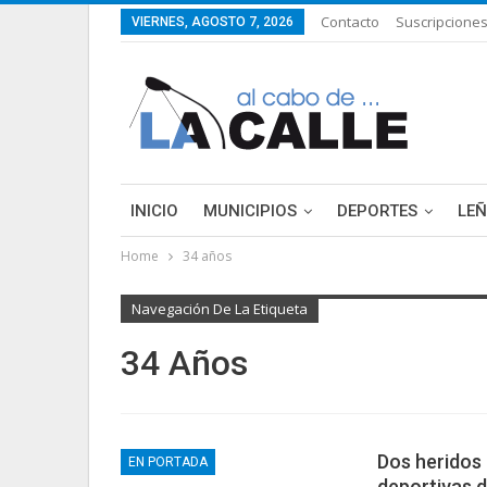
Contacto
Suscripcione
VIERNES, AGOSTO 7, 2026
INICIO
MUNICIPIOS
DEPORTES
LE
Home
34 años
Navegación De La Etiqueta
34 Años
Dos heridos 
EN PORTADA
deportivas 