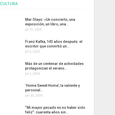
CULTURA
Mar Olayo: «Un concierto, una
exposición, un libro, una…
Jul 25, 2026
Franz Kafka, 143 años después: el
escritor que convirtió un…
Jul 6, 2026
Más de un centenar de actividades
protagonizan el verano…
Jul 2, 2026
‘Home Sweet Home’, la valiente y
personal…
Jun 30, 2026
“Mi mayor pecado es no haber sido
feliz”: cuarenta años sin…