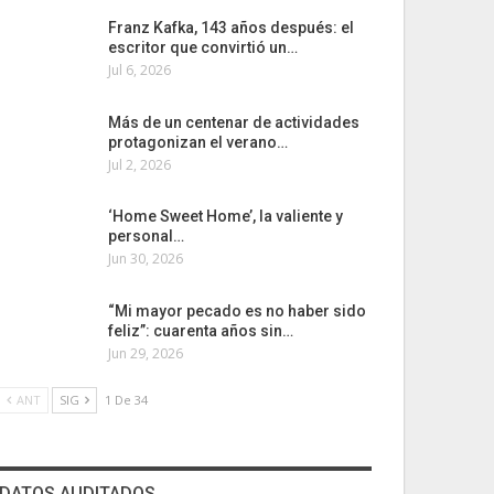
Franz Kafka, 143 años después: el
escritor que convirtió un…
Jul 6, 2026
Más de un centenar de actividades
protagonizan el verano…
Jul 2, 2026
‘Home Sweet Home’, la valiente y
personal…
Jun 30, 2026
“Mi mayor pecado es no haber sido
feliz”: cuarenta años sin…
Jun 29, 2026
ANT
SIG
1 De 34
DATOS AUDITADOS