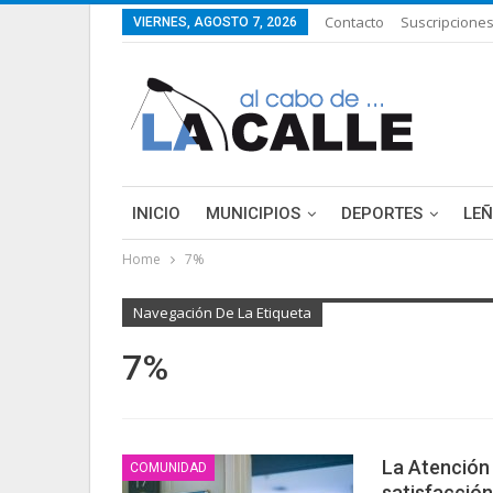
Contacto
Suscripcione
VIERNES, AGOSTO 7, 2026
INICIO
MUNICIPIOS
DEPORTES
LE
Home
7%
Navegación De La Etiqueta
7%
La Atención 
COMUNIDAD
satisfacción