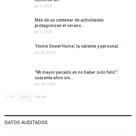
Jul 6, 2026
Más de un centenar de actividades
protagonizan el verano…
Jul 2, 2026
‘Home Sweet Home’, la valiente y personal…
Jun 30, 2026
“Mi mayor pecado es no haber sido feliz”:
cuarenta años sin…
Jun 29, 2026
ANT
SIG
1 De 34
DATOS AUDITADOS