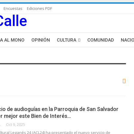
Encuestas
Ediciones PDF
ÑA AL MONO
OPINIÓN
CULTURA
COMUNIDAD
NACI
DE BLANCA
MAS NOTICIAS
io de audioguías en la Parroquia de San Salvador
r mejor este Bien de Interés…
CALLE
Oct 9, 2025
ltural Leganés 24 (ACL24) ha presentado el nuevo servicio de