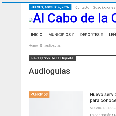
Contacto
Suscripciones
JUEVES, AGOSTO 6, 2026
INICIO
MUNICIPIOS
DEPORTES
LE
Home
audioguías
LIFESTYLE
PURA FICCIÓN: LAS HISTORIAS 
Navegación De La Etiqueta
Audioguías
Nuevo servic
MUNICIPIOS
para conoce
AL CABO DE LA 
La Asociación Cu