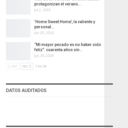
protagonizan el verano…
Jul 2, 2026
‘Home Sweet Home’, la valiente y
personal…
Jun 30, 2026
“Mi mayor pecado es no haber sido
feliz”: cuarenta años sin…
Jun 29, 2026
ANT
SIG
1 De 34
DATOS AUDITADOS