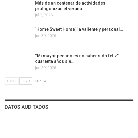
Más de un centenar de actividades
protagonizan el verano…
Jul 2, 2026
‘Home Sweet Home’, la valiente y personal…
Jun 30, 2026
“Mi mayor pecado es no haber sido feliz”:
cuarenta años sin…
Jun 29, 2026
ANT
SIG
1 De 34
DATOS AUDITADOS