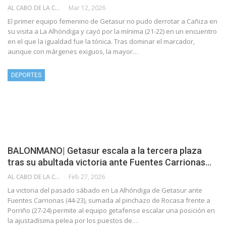
AL CABO DE LA CALLE
Mar 12, 2026
El primer equipo femenino de Getasur no pudo derrotar a Cañiza en
su visita a La Alhóndiga y cayó por la mínima (21-22) en un encuentro
en el que la igualdad fue la tónica. Tras dominar el marcador,
aunque con márgenes exiguos, la mayor…
DEPORTES
BALONMANO| Getasur escala a la tercera plaza
tras su abultada victoria ante Fuentes Carrionas…
AL CABO DE LA CALLE
Feb 27, 2026
La victoria del pasado sábado en La Alhóndiga de Getasur ante
Fuentes Carrionas (44-23), sumada al pinchazo de Rocasa frente a
Porriño (27-24) permite al equipo getafense escalar una posición en
la ajustadísima pelea por los puestos de…