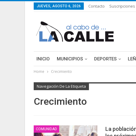
Contacto
Suscripciones
JUEVES, AGOSTO 6, 2026
INICIO
MUNICIPIOS
DEPORTES
LE
Home
Crecimiento
Navegación De La Etiqueta
Crecimiento
La població
COMUNIDAD
los próximos