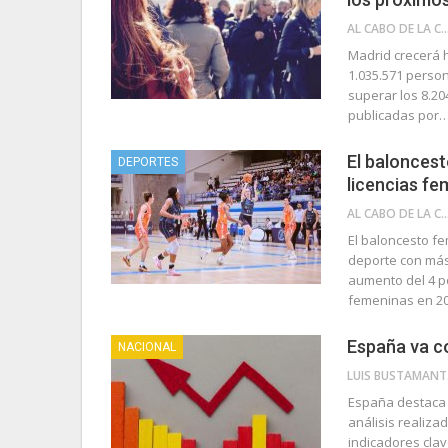
AL CABO DE LA 
Madrid crecerá 
1.035.571 perso
superar los 8.20
publicadas por
El balonces
DEPORTES
licencias f
AL CABO DE LA 
El baloncesto f
deporte con más
aumento del 4 po
femeninas en 2
España va co
NACIONAL
LU
España destaca 
análisis realiza
indicadores clav