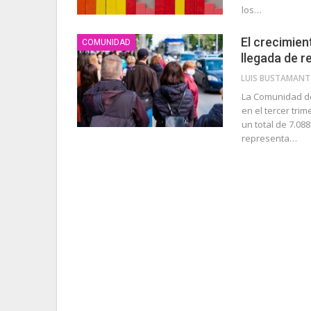
los…
El crecimien
COMUNIDAD
llegada de r
LU
La Comunidad de
en el tercer tr
un total de 7.08
representa…