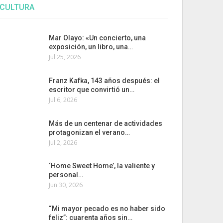
CULTURA
Mar Olayo: «Un concierto, una
exposición, un libro, una…
Jul 25, 2026
Franz Kafka, 143 años después: el
escritor que convirtió un…
Jul 6, 2026
Más de un centenar de actividades
protagonizan el verano…
Jul 2, 2026
‘Home Sweet Home’, la valiente y
personal…
Jun 30, 2026
“Mi mayor pecado es no haber sido
feliz”: cuarenta años sin…