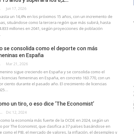
CALLE
Jun 17, 2026
hasta un 14,4% en los próximos 15 años, con un incremento de
nas, situándose como la tercera región que más subirá, hasta
4.833 millones en 2041, según proyecciones de población
…
to se consolida como el deporte con más
emeninas en España
CALLE
Mar 21, 2026
emenino sigue creciendo en España y se consolida como el
 licencias femeninas en España, en concreto 163.770, con un
r ciento durante el pasado año. El crecimiento de licencias
025…
mo un tiro, o eso dice ‘The Economist’
IS BUSTAMANTE VELARDE
Dic 12, 2024
como la economía más fuerte de la OCDE en 2024, según un
do por The Economist, que clasifica a 37 países basándose en
e como el PIB, el mercado de valores, la inflación, el desempleo y