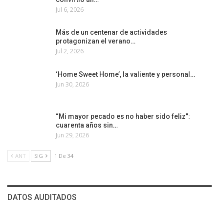
Jul 6, 2026
Más de un centenar de actividades
protagonizan el verano…
Jul 2, 2026
‘Home Sweet Home’, la valiente y personal…
Jun 30, 2026
“Mi mayor pecado es no haber sido feliz”:
cuarenta años sin…
Jun 29, 2026
ANT
SIG
1 De 34
DATOS AUDITADOS