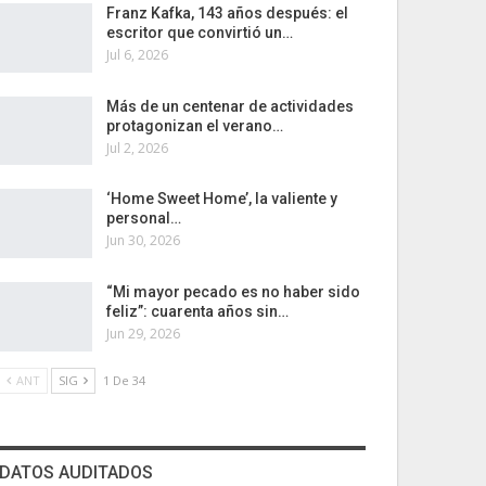
Franz Kafka, 143 años después: el
escritor que convirtió un…
Jul 6, 2026
Más de un centenar de actividades
protagonizan el verano…
Jul 2, 2026
‘Home Sweet Home’, la valiente y
personal…
Jun 30, 2026
“Mi mayor pecado es no haber sido
feliz”: cuarenta años sin…
Jun 29, 2026
ANT
SIG
1 De 34
DATOS AUDITADOS