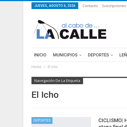
Contacto
Suscripciones
JUEVES, AGOSTO 6, 2026
INICIO
MUNICIPIOS
DEPORTES
LE
Home
El icho
LIFESTYLE
PURA FICCIÓN: LAS HISTORIAS 
Navegación De La Etiqueta
El Icho
CICLISMO| H
DEPORTES
etapa final