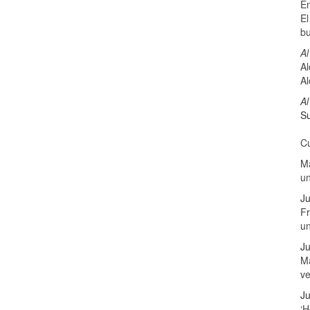
E
El
b
Al
Al
Al
Al
Su
Cu
Ma
u
Ju
Fr
u
Ju
Má
v
Ju
‘H