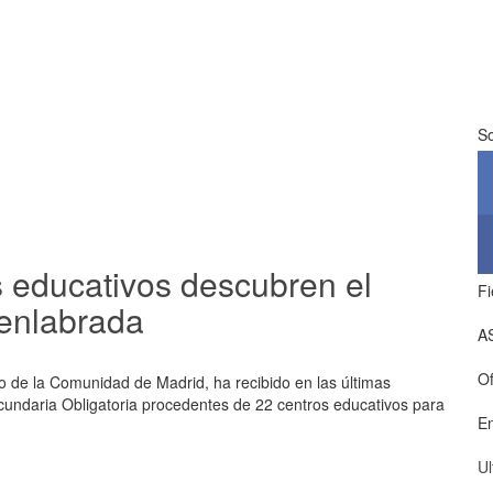
So
s educativos descubren el
Fi
uenlabrada
A
Of
co de la Comunidad de Madrid, ha recibido en las últimas
undaria Obligatoria procedentes de 22 centros educativos para
E
Ul