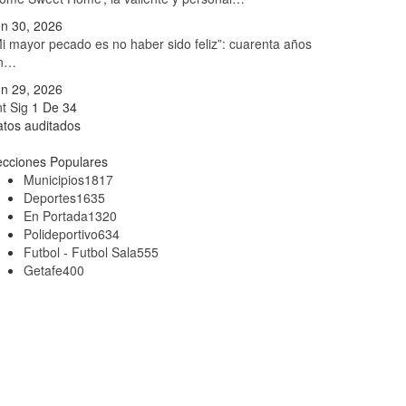
n 30, 2026
i mayor pecado es no haber sido feliz”: cuarenta años
in…
n 29, 2026
nt
Sig
1 De 34
tos auditados
cciones Populares
Municipios
1817
Deportes
1635
En Portada
1320
Polideportivo
634
Futbol - Futbol Sala
555
Getafe
400