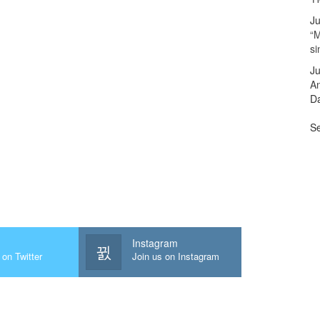
Ju
“M
s
Ju
A
Da
Se
Instagram
 on Twitter
Join us on Instagram