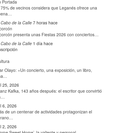
n Portada
 75% de vecinos considera que Leganés ofrece una
uena…
 Cabo de la Calle
7 horas hace
corcón
corcón presenta unas Fiestas 2026 con conciertos…
 Cabo de la Calle
1 día hace
scripción
ltura
r Olayo: «Un concierto, una exposición, un libro,
na…
l 25, 2026
anz Kafka, 143 años después: el escritor que convirtió
n…
l 6, 2026
s de un centenar de actividades protagonizan el
erano…
l 2, 2026
ome Sweet Home’, la valiente y personal…