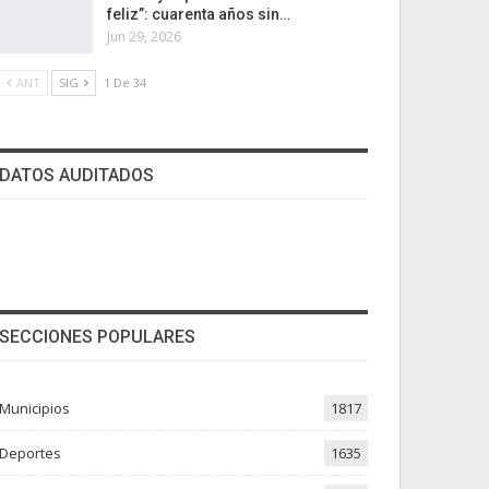
feliz”: cuarenta años sin…
Jun 29, 2026
ANT
SIG
1 De 34
DATOS AUDITADOS
SECCIONES POPULARES
Municipios
1817
Deportes
1635