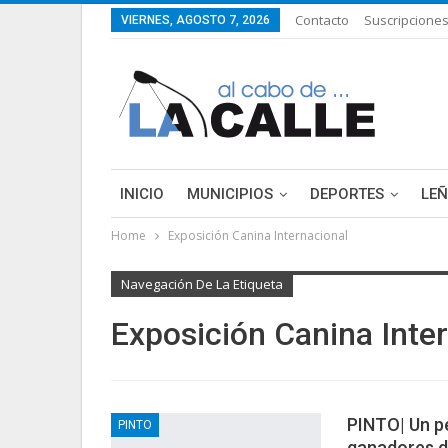
Contacto
Suscripcione
VIERNES, AGOSTO 7, 2026
INICIO
MUNICIPIOS
DEPORTES
LE
Home
Exposición Canina Internacional
LIFESTYLE
PURA FICCIÓN: LAS HISTORIAS 
Navegación De La Etiqueta
Exposición Canina Inte
PINTO| Un p
PINTO
ganadores de