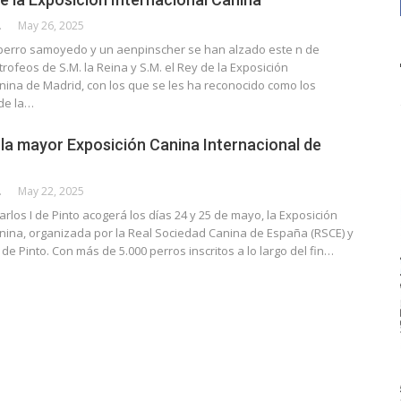
CALLE
May 26, 2025
perro samoyedo y un aenpinscher se han alzado este n de
rofeos de S.M. la Reina y S.M. el Rey de la Exposición
nina de Madrid, con los que se les ha reconocido como los
de la…
la mayor Exposición Canina Internacional de
CALLE
May 22, 2025
arlos I de Pinto acogerá los días 24 y 25 de mayo, la Exposición
anina, organizada por la Real Sociedad Canina de España (RSCE) y
de Pinto. Con más de 5.000 perros inscritos a lo largo del fin…