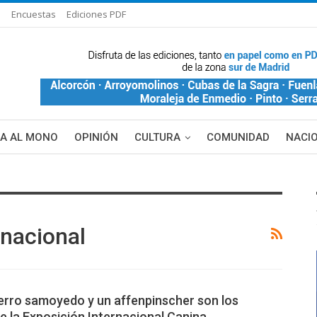
s
Encuestas
Ediciones PDF
ÑA AL MONO
OPINIÓN
CULTURA
COMUNIDAD
NACI
DE BLANCA
MAS NOTICIAS
rnacional
erro samoyedo y un affenpinscher son los
 la Exposición Internacional Canina