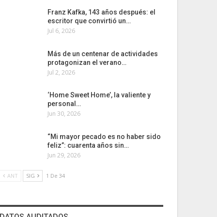
Franz Kafka, 143 años después: el
escritor que convirtió un…
Jul 6, 2026
Más de un centenar de actividades
protagonizan el verano…
Jul 2, 2026
‘Home Sweet Home’, la valiente y
personal…
Jun 30, 2026
“Mi mayor pecado es no haber sido
feliz”: cuarenta años sin…
Jun 29, 2026
ANT
SIG
1 De 34
DATOS AUDITADOS