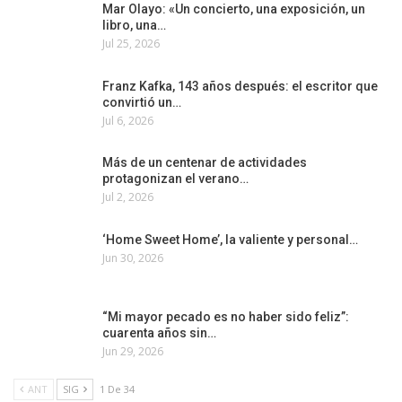
Mar Olayo: «Un concierto, una exposición, un
libro, una…
Jul 25, 2026
Franz Kafka, 143 años después: el escritor que
convirtió un…
Jul 6, 2026
Más de un centenar de actividades
protagonizan el verano…
Jul 2, 2026
‘Home Sweet Home’, la valiente y personal…
Jun 30, 2026
“Mi mayor pecado es no haber sido feliz”:
cuarenta años sin…
Jun 29, 2026
ANT
SIG
1 De 34