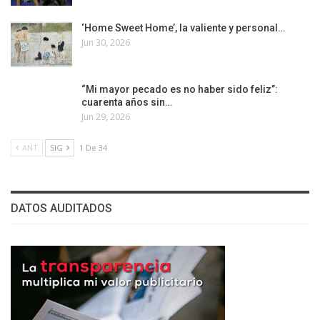
‘Home Sweet Home’, la valiente y personal…
Jun 30, 2026
“Mi mayor pecado es no haber sido feliz”:
cuarenta años sin…
Jun 29, 2026
ANT
SIG
1 De 34
DATOS AUDITADOS