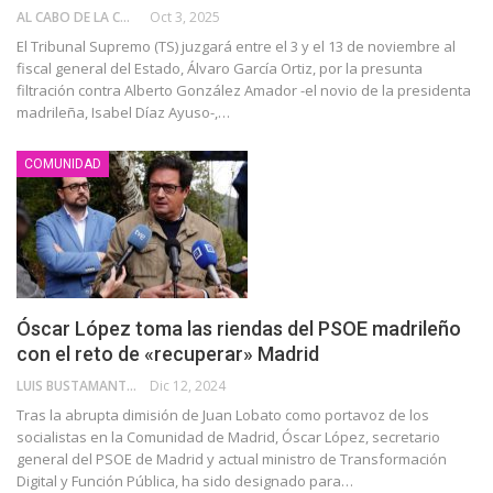
AL CABO DE LA CALLE
Oct 3, 2025
El Tribunal Supremo (TS) juzgará entre el 3 y el 13 de noviembre al
fiscal general del Estado, Álvaro García Ortiz, por la presunta
filtración contra Alberto González Amador -el novio de la presidenta
madrileña, Isabel Díaz Ayuso-,…
COMUNIDAD
Óscar López toma las riendas del PSOE madrileño
con el reto de «recuperar» Madrid
LUIS BUSTAMANTE VELARDE
Dic 12, 2024
Tras la abrupta dimisión de Juan Lobato como portavoz de los
socialistas en la Comunidad de Madrid, Óscar López, secretario
general del PSOE de Madrid y actual ministro de Transformación
Digital y Función Pública, ha sido designado para…