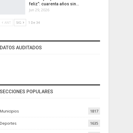
feliz”: cuarenta años sin…
Jun 29, 2026
ANT
SIG
1 De 34
DATOS AUDITADOS
SECCIONES POPULARES
Municipios
1817
Deportes
1635