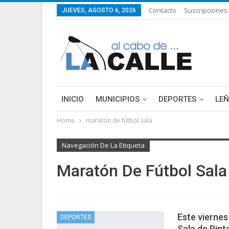
Contacto
Suscripciones
JUEVES, AGOSTO 6, 2026
INICIO
MUNICIPIOS
DEPORTES
LE
Home
maratón de fútbol sala
LIFESTYLE
PURA FICCIÓN: LAS HISTORIAS 
Navegación De La Etiqueta
Maratón De Fútbol Sala
Este viernes
DEPORTES
Sala de Pint