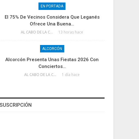
EN PORTADA
El 75% De Vecinos Considera Que Leganés
Ofrece Una Buena…
AL CABO DE LA CALLE
13 horas hace
ALCORCÓN
Alcorcón Presenta Unas Fiestas 2026 Con
Conciertos…
AL CABO DE LA CALLE
1 día hace
SUSCRIPCIÓN