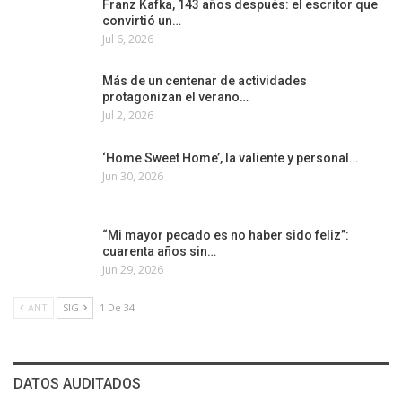
Franz Kafka, 143 años después: el escritor que
convirtió un…
Jul 6, 2026
Más de un centenar de actividades
protagonizan el verano…
Jul 2, 2026
‘Home Sweet Home’, la valiente y personal…
Jun 30, 2026
“Mi mayor pecado es no haber sido feliz”:
cuarenta años sin…
Jun 29, 2026
ANT
SIG
1 De 34
DATOS AUDITADOS