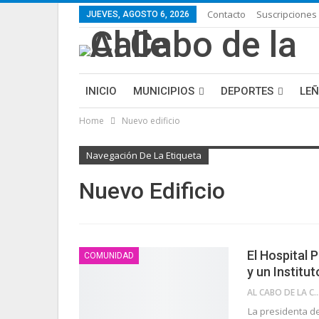
Contacto
Suscripciones
JUEVES, AGOSTO 6, 2026
INICIO
MUNICIPIOS
DEPORTES
LE
Home
Nuevo edificio
LIFESTYLE
PURA FICCIÓN: LAS HISTORIAS 
Navegación De La Etiqueta
Nuevo Edificio
El Hospital 
COMUNIDAD
y un Institu
AL CABO DE LA 
La presidenta d