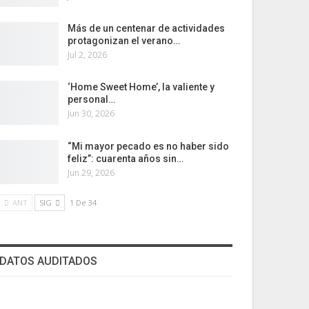
Más de un centenar de actividades
protagonizan el verano…
Jul 2, 2026
‘Home Sweet Home’, la valiente y
personal…
Jun 30, 2026
“Mi mayor pecado es no haber sido
feliz”: cuarenta años sin…
Jun 29, 2026
ANT
SIG
1 De 34
DATOS AUDITADOS