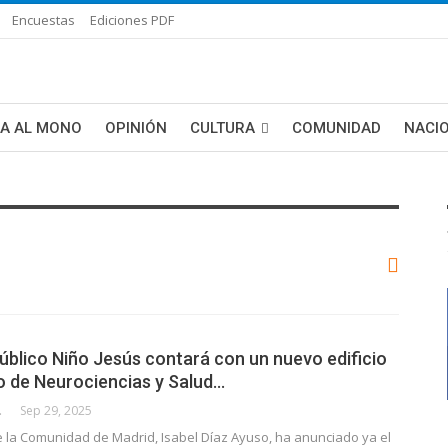
Encuestas
Ediciones PDF
ÑA AL MONO
OPINIÓN
CULTURA
COMUNIDAD
NACI
DE BLANCA
MAS NOTICIAS
Público Niño Jesús contará con un nuevo edificio
to de Neurociencias y Salud…
CALLE
Sep 29, 2025
e la Comunidad de Madrid, Isabel Díaz Ayuso, ha anunciado ya el