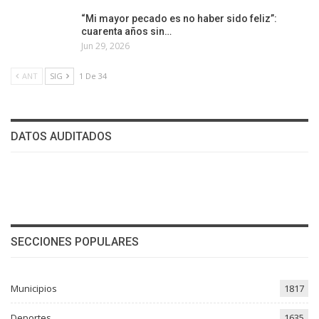
“Mi mayor pecado es no haber sido feliz”:
cuarenta años sin…
Jun 29, 2026
ANT
SIG
1 De 34
DATOS AUDITADOS
SECCIONES POPULARES
Municipios
1817
Deportes
1635