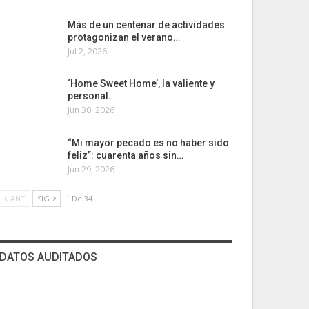
Más de un centenar de actividades
protagonizan el verano…
Jul 2, 2026
‘Home Sweet Home’, la valiente y
personal…
Jun 30, 2026
“Mi mayor pecado es no haber sido
feliz”: cuarenta años sin…
Jun 29, 2026
ANT
SIG
1 De 34
DATOS AUDITADOS