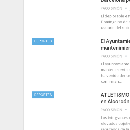
PACO SIMÓN
El deplorable es
Domingo no deja 
usuario del reci
El Ayuntamie
DEPORTES
mantenimient
PACO SIMÓN
El Ayuntamiento 
mantenimiento d
ha venido denun
confirman…
ATLETISMO| L
DEPORTES
en Alcorcón
PACO SIMÓN
Los integrantes
elevados objeti
reputados de la