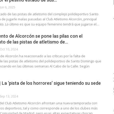
Jun 6, 2025
tado de las pistas de atletismo del complejo polideportivo Santo
de jugarle malas pasadas al Club Atletismo Alcorcón, principal
nto. Lo último es que su equipo femenino tendrá que jugarse el…
nto de Alcorcón se pone las pilas con el
o de las pistas de atletismo de…
Oct 10, 2024
de Alcorcón ha reaccionado a las críticas por la falta de
e las pistas de atletismo del polideportivo de Santo Domingo que
ciando en las últimas semanas Al Cabo de la Calle. Según
a ‘pista de los horrores’ sigue teniendo su sede
Sep 13, 2024
 del Club Atletismo Alcorcón afrontan una nueva temporada con
vos deportivos, tal y como corresponde a uno de los clubes más
 Comunidad de Madrid, pero esas altas expectativas chocan