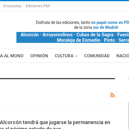
Encuestas
Ediciones PDF
ÑA AL MONO
OPINIÓN
CULTURA
COMUNIDAD
NACI
 Alcorcón tendrá que jugarse la permanencia en
or el pésimo estado de sus…