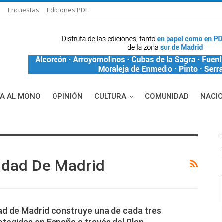
s
Encuestas
Ediciones PDF
ÑA AL MONO
OPINIÓN
CULTURA
COMUNIDAD
NACI
DE BLANCA
MAS NOTICIAS
idad De Madrid
d de Madrid construye una de cada tres
otegidas en España a través del Plan…