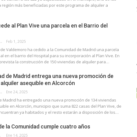
a región más beneficiadas por este programa de alquiler a
de al Plan Vive una parcela en el Barrio del
E G. HUERTAS
Feb 1, 2025
 de Valdemoro ha cedido a la Comunidad de Madrid una parcela
al en el barrio del Hospital para su incorporación al Plan Vive. En
prevista la construcción de 150 viviendas de alquiler para…
d de Madrid entrega una nueva promoción de
 alquiler asequible en Alcorcón
E G. HUERTAS
Ene 24, 2025
 Madrid ha entregado una nueva promoción de 134 viviendas
uible en Alcorcón, municipio que suma 822 casas del Plan Vive, de
ncuentran ya habitados y el resto estarán a disposición de los…
e de la Comunidad cumple cuatro años
CALLE
Ene 14, 2025