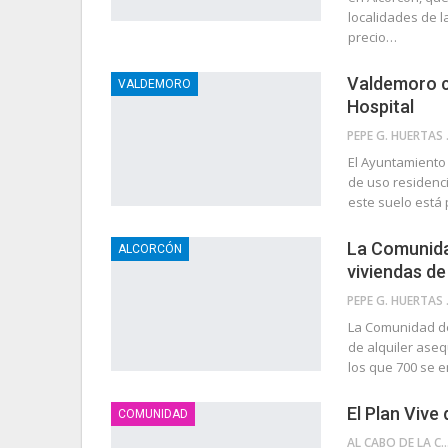
localidades de l
precio…
Valdemoro ce
VALDEMORO
Hospital
PEP
El Ayuntamiento
de uso residenci
este suelo está 
La Comunida
ALCORCÓN
viviendas de
PEP
La Comunidad de
de alquiler aseq
los que 700 se e
El Plan Viv
COMUNIDAD
AL CABO DE LA 