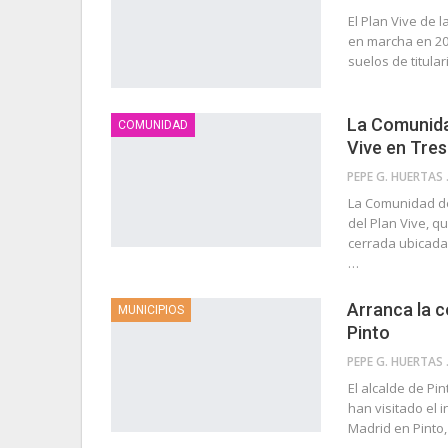
El Plan Vive de
en marcha en 202
suelos de titula
La Comunida
COMUNIDAD
Vive en Tre
PEP
La Comunidad de
del Plan Vive, q
cerrada ubicada 
…
Arranca la c
MUNICIPIOS
Pinto
PEP
El alcalde de Pi
han visitado el 
Madrid en Pinto,