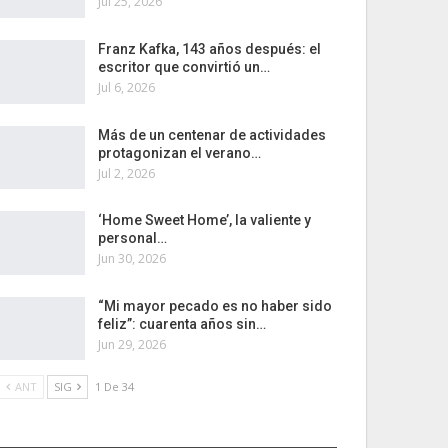
Jul 25, 2026
Franz Kafka, 143 años después: el
escritor que convirtió un…
Jul 6, 2026
Más de un centenar de actividades
protagonizan el verano…
Jul 2, 2026
‘Home Sweet Home’, la valiente y
personal…
Jun 30, 2026
“Mi mayor pecado es no haber sido
feliz”: cuarenta años sin…
Jun 29, 2026
ANT
SIG
1 De 34