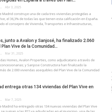
E G. HUERTAS
Abr 3, 2025
 Madrid construye una de cada tres viviendas protegidas a
Vive, el 36,3% de todas las que tienen esta calificación en España.
ado el consejero de Vivienda, Transportes e Infraestructuras,
 junto a Avalon y Sanjosé, ha finalizado 2.060
l Plan Vive de la Comunidad…
E G. HUERTAS
Mar 31, 2025
das Homes, Avalon Properties, como adjudicatario a través de
concesionarias; y Sanjose Constructora han finalizado la
 más de 2.000 viviendas asequibles del Plan Vive de la Comunidad
 entrega otras 134 viviendas del Plan Vive en
E G. HUERTAS
Mar 7, 2025
 Madrid ha entregado otras 134 nuevas viviendas del Plan Vive
 se suman a las 822 ya adjudicadas en el municipio, una de las