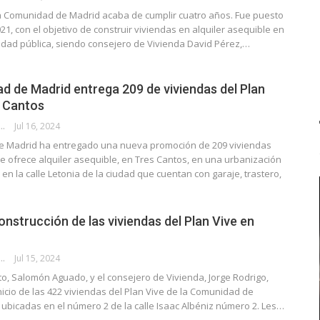
 la Comunidad de Madrid acaba de cumplir cuatro años. Fue puesto
1, con el objetivo de construir viviendas en alquiler asequible en
ridad pública, siendo consejero de Vivienda David Pérez,…
d de Madrid entrega 209 de viviendas del Plan
s Cantos
E G. HUERTAS
Jul 16, 2024
 Madrid ha entregado una nueva promoción de 209 viviendas
ue ofrece alquiler asequible, en Tres Cantos, en una urbanización
en la calle Letonia de la ciudad que cuentan con garaje, trastero,
onstrucción de las viviendas del Plan Vive en
E G. HUERTAS
Jul 15, 2024
nto, Salomón Aguado, y el consejero de Vivienda, Jorge Rodrigo,
inicio de las 422 viviendas del Plan Vive de la Comunidad de
 ubicadas en el número 2 de la calle Isaac Albéniz número 2. Les…