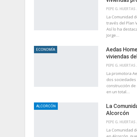
PEP
La Comunidad de
través del Plan 
Así lo ha destac
Jorge…
Aedas Homes,
ECONOMÍA
viviendas de
PEP
La promotora Ae
dos sociedades 
construcción de
en un total…
La Comunidad
ALCORCÓN
Alcorcón
PEP
La Comunidad de
en Alcorcón, que