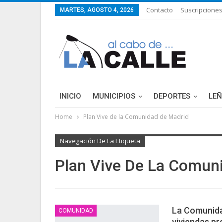
Contacto
Suscripcione
MARTES, AGOSTO 4, 2026
INICIO
MUNICIPIOS
DEPORTES
LE
Home
Plan Vive de la Comunidad de Madrid
LIFESTYLE
PURA FICCIÓN: LAS HISTORIAS 
Navegación De La Etiqueta
Plan Vive De La Comun
La Comunida
COMUNIDAD
viviendas pr