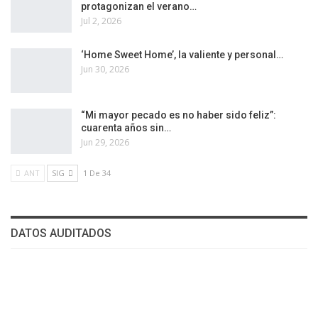
protagonizan el verano…
Jul 2, 2026
‘Home Sweet Home’, la valiente y personal…
Jun 30, 2026
“Mi mayor pecado es no haber sido feliz”:
cuarenta años sin…
Jun 29, 2026
ANT
SIG
1 De 34
DATOS AUDITADOS