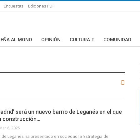
Encuestas
Ediciones PDF
LEÑA AL MONO
OPINIÓN
CULTURA
COMUNIDAD
LAS HISTORIAS DE BLANCA
MAS NOTICIAS
adrid’ será un nuevo barrio de Leganés en el que
la construcción…
Mar 6, 2025
l de Leganés ha presentado en sociedad la ‘Estrategia de