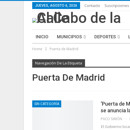
Contacto
Suscripciones
JUEVES, AGOSTO 6, 2026
INICIO
MUNICIPIOS
DEPORTES
Home
Puerta de Madrid
ECONOMÍA
LIFESTYLE
PURA FICCIÓN: 
Navegación De La Etiqueta
Puerta De Madrid
‘Puerta de M
SIN CATEGORÍA
se anuncia 
PACO SIMÓN
El Gobierno loca