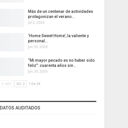
Más de un centenar de actividades
protagonizan el verano…
Jul 2, 2026
‘Home Sweet Home’, la valiente y
personal…
Jun 30, 2026
“Mi mayor pecado es no haber sido
feliz”: cuarenta años sin…
Jun 29, 2026
ANT
SIG
1 De 34
DATOS AUDITADOS