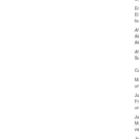
E
El
b
Al
Al
Al
Al
Su
Cu
Ma
u
Ju
Fr
u
Ju
Má
v
Ju