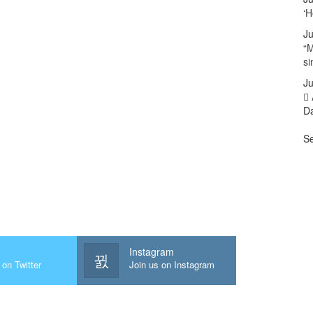
‘H
Ju
“M
s
Ju
Da
Se
Instagram
 on Twitter
Join us on Instagram