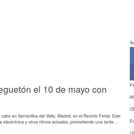
So
Fi
 reguetón el 10 de mayo con
A
Of
 cabo en Serranillos del Valle, Madrid, en el Recinto Ferial. Este
E
a electrónica y otros ritmos actuales, prometiendo una tarde…
Ul