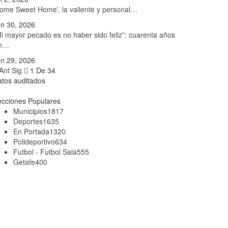
ome Sweet Home’, la valiente y personal…
n 30, 2026
i mayor pecado es no haber sido feliz”: cuarenta años
in…
n 29, 2026
Ant
Sig
1 De 34
tos auditados
cciones Populares
Municipios
1817
Deportes
1635
En Portada
1320
Polideportivo
634
Futbol - Futbol Sala
555
Getafe
400