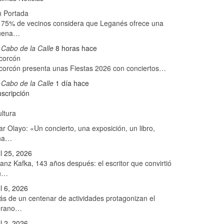
n Portada
 75% de vecinos considera que Leganés ofrece una
uena…
 Cabo de la Calle
8 horas hace
corcón
corcón presenta unas Fiestas 2026 con conciertos…
 Cabo de la Calle
1 día hace
scripción
ltura
r Olayo: «Un concierto, una exposición, un libro,
na…
l 25, 2026
anz Kafka, 143 años después: el escritor que convirtió
n…
l 6, 2026
s de un centenar de actividades protagonizan el
erano…
l 2, 2026