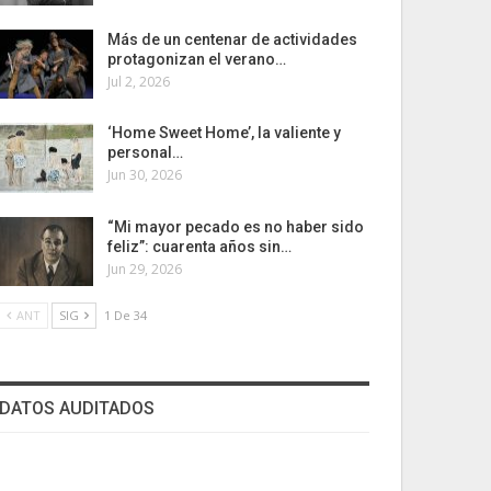
Más de un centenar de actividades
protagonizan el verano…
Jul 2, 2026
‘Home Sweet Home’, la valiente y
personal…
Jun 30, 2026
“Mi mayor pecado es no haber sido
feliz”: cuarenta años sin…
Jun 29, 2026
ANT
SIG
1 De 34
DATOS AUDITADOS