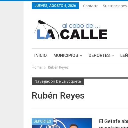
Contacto
Suscripciones
JUEVES, AGOSTO 6, 2026
INICIO
MUNICIPIOS
DEPORTES
LE
Home
Rubén Reyes
Navegación De La Etiqueta
Rubén Reyes
El Getafe ab
DEPORTES
mientras con