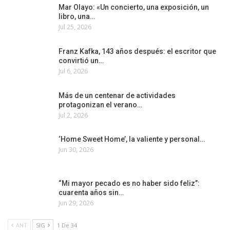
Mar Olayo: «Un concierto, una exposición, un
libro, una…
Jul 25, 2026
Franz Kafka, 143 años después: el escritor que
convirtió un…
Jul 6, 2026
Más de un centenar de actividades
protagonizan el verano…
Jul 2, 2026
‘Home Sweet Home’, la valiente y personal…
Jun 30, 2026
“Mi mayor pecado es no haber sido feliz”:
cuarenta años sin…
Jun 29, 2026
ANT
SIG
1 De 34