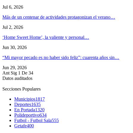
Jul 6, 2026
Más de un centenar de actividades protagonizan el verano…
Jul 2, 2026
‘Home Sweet Home’, la valiente y personal…
Jun 30, 2026
“Mi mayor pecado es no haber sido feliz”: cuarenta años sin…
Jun 29, 2026
Ant
Sig
1 De 34
Datos auditados
Secciones Populares
Municipios
1817
Deportes
1635
En Portada
1320
Polideportivo
634
Futbol - Futbol Sala
555
Getafe
400