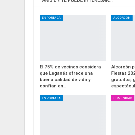
TAMBIÉN TE PUEDE INTERESAR...
EN PORTADA
ALCORCÓN
El 75% de vecinos considera
Alcorcón p
que Leganés ofrece una
Fiestas 20
buena calidad de vida y
gratuitos,
confían en…
espectácu
EN PORTADA
COMUNIDAD