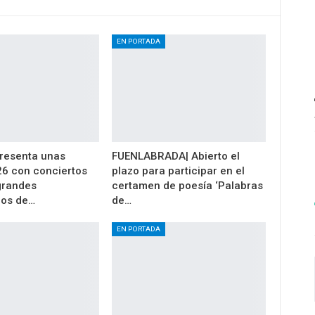
EN PORTADA
resenta unas
FUENLABRADA| Abierto el
26 con conciertos
plazo para participar en el
 grandes
certamen de poesía ‘Palabras
los de…
de…
EN PORTADA