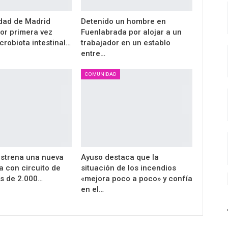
dad de Madrid
Detenido un hombre en
por primera vez
Fuenlabrada por alojar a un
crobiota intestinal…
trabajador en un establo
entre…
COMUNIDAD
 estrena una nueva
Ayuso destaca que la
a con circuito de
situación de los incendios
ás de 2.000…
«mejora poco a poco» y confía
en el…