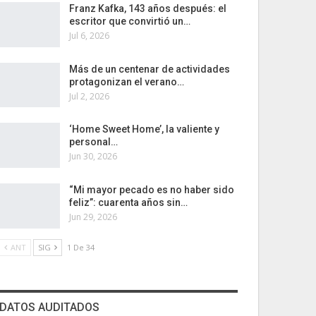
Franz Kafka, 143 años después: el
escritor que convirtió un…
Jul 6, 2026
Más de un centenar de actividades
protagonizan el verano…
Jul 2, 2026
‘Home Sweet Home’, la valiente y
personal…
Jun 30, 2026
“Mi mayor pecado es no haber sido
feliz”: cuarenta años sin…
Jun 29, 2026
ANT
SIG
1 De 34
DATOS AUDITADOS