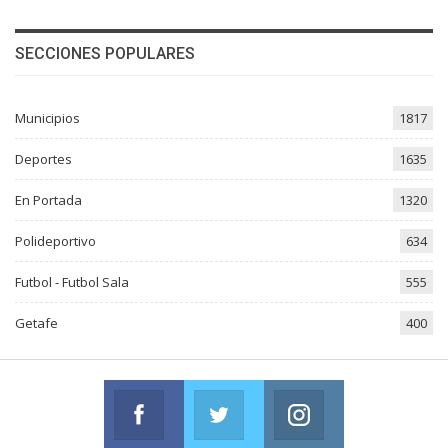
SECCIONES POPULARES
Municipios
1817
Deportes
1635
En Portada
1320
Polideportivo
634
Futbol - Futbol Sala
555
Getafe
400
Facebook
Twitter
Instagram
Join us on Facebook
Join us on Twitter
Join us on Instag