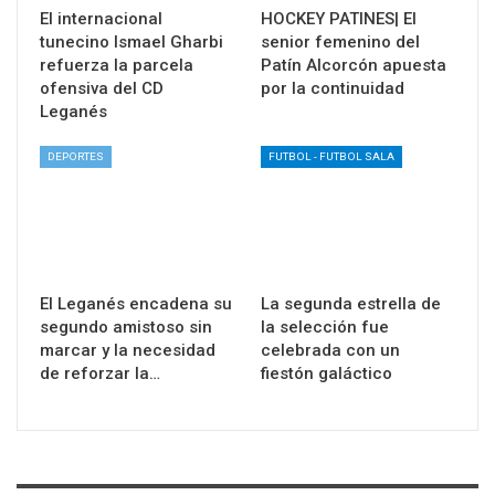
El internacional
HOCKEY PATINES| El
tunecino Ismael Gharbi
senior femenino del
refuerza la parcela
Patín Alcorcón apuesta
ofensiva del CD
por la continuidad
Leganés
DEPORTES
FUTBOL - FUTBOL SALA
El Leganés encadena su
La segunda estrella de
segundo amistoso sin
la selección fue
marcar y la necesidad
celebrada con un
de reforzar la…
fiestón galáctico