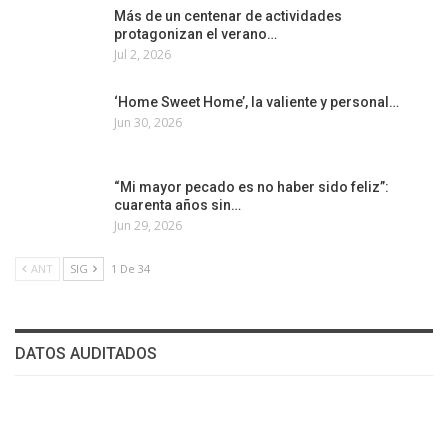
Más de un centenar de actividades
protagonizan el verano…
Jul 2, 2026
‘Home Sweet Home’, la valiente y personal…
Jun 30, 2026
“Mi mayor pecado es no haber sido feliz”:
cuarenta años sin…
Jun 29, 2026
ANT
SIG
1 De 34
DATOS AUDITADOS