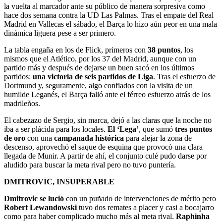
la vuelta al marcador ante su público de manera sorpresiva como
hace dos semana contra la UD Las Palmas. Tras el empate del Real
Madrid en Vallecas el sábado, el Barça lo hizo aún peor en una mala
dinámica liguera pese a ser primero.
La tabla engaña en los de Flick, primeros con
38 puntos
, los
mismos que el Atlético, por los 37 del Madrid, aunque con un
partido más y después de dejarse un buen sacó en los últimos
partidos:
una victoria de seis partidos de Liga
. Tras el esfuerzo de
Dortmund y, seguramente, algo confiados con la visita de un
humilde Leganés, el Barça falló ante el férreo esfuerzo atrás de los
madrileños.
El cabezazo de Sergio, sin marca, dejó a las claras que la noche no
iba a ser plácida para los locales.
El ‘Lega’
, que sumó
tres puntos
de oro
con una
campanada histórica
para alejar la zona de
descenso, aprovechó el saque de esquina que provocó una clara
llegada de Munir. A partir de ahí, el conjunto culé pudo darse por
aludido para buscar la meta rival pero no tuvo puntería.
DMITROVIC, INSUPERABLE
Dmitrovic se lució
con un puñado de intervenciones de mérito pero
Robert Lewandowski
tuvo dos remates a placer y casi a bocajarro
como para haber complicado mucho más al meta rival.
Raphinha