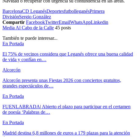
Navidad o recuperar con urgencia su contundencia en las áreas.
Barcelona
CD Leganés
Deportes
futbol
leganés
Primera
División
Sergio González
Compartir
Facebook
Twitter
Email
WhatsApp
Linkedin
Media Al Cabo de la Calle
45 posts
También te puede interesar...
En Portada
El 75% de vecinos considera que Leganés ofrece una buena calidad
de vida y confían en…
Alcorcón
Alcorcón presenta unas Fiestas 2026 con conciertos gratuitos,
grandes espectáculos de…
En Portada
FUENLABRADA| Abierto el plazo para participar en el certamen
de poesía ‘Palabras de…
En Portada
Madrid destina 6,8 millones de euros a 179 plazas para la atención