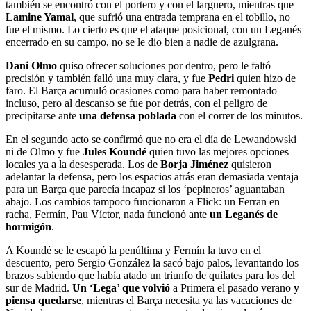
también se encontró con el portero y con el larguero, mientras que
Lamine Yamal
, que sufrió una entrada temprana en el tobillo, no
fue el mismo. Lo cierto es que el ataque posicional, con un Leganés
encerrado en su campo, no se le dio bien a nadie de azulgrana.
Dani Olmo
quiso ofrecer soluciones por dentro, pero le faltó
precisión y también falló una muy clara, y fue
Pedri
quien hizo de
faro. El Barça acumuló ocasiones como para haber remontado
incluso, pero al descanso se fue por detrás, con el peligro de
precipitarse ante
una defensa poblada
con el correr de los minutos.
En el segundo acto se confirmó que no era el día de Lewandowski
ni de Olmo y fue
Jules Koundé
quien tuvo las mejores opciones
locales ya a la desesperada. Los de
Borja Jiménez
quisieron
adelantar la defensa, pero los espacios atrás eran demasiada ventaja
para un Barça que parecía incapaz si los ‘pepineros’ aguantaban
abajo. Los cambios tampoco funcionaron a Flick: un Ferran en
racha, Fermín, Pau Víctor, nada funcionó ante
un Leganés de
hormigón
.
A Koundé se le escapó la penúltima y Fermín la tuvo en el
descuento, pero Sergio González la sacó bajo palos, levantando los
brazos sabiendo que había atado un triunfo de quilates para los del
sur de Madrid.
Un ‘Lega’ que volvió
a Primera el pasado verano
y
piensa quedarse
, mientras el Barça necesita ya las vacaciones de