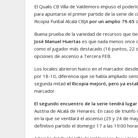
El Qualis CB Villa de Valdemoro impuso el poderío
para apuntarse el primer partido de la serie de cu
Ricopia Funbal Alcalá CBJA
por un amplio 79-65
q
Buena prueba de la variedad de recursos que tien
José Manuel Huertas
es que nada menos once de
como el jugador más destacado (16 puntos, 22 d
opciones de ascenso a Tercera FEB.
Los locales abrieron hueco en el marcador desde 
por 18-10, diferencia que se había ampliado sens
segunda mitad
el Ricopia mejoró, pero ya est
marcador.
El segundo encuentro de la serie tendrá luga
Austria de Alcalá de Henares. En caso de triunfo 
en la que se ventilará el ascenso (23 y 24 de mayo
definitivo partido el domingo 17 a las 19:00 hora