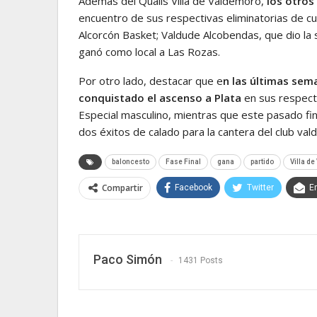
Además del Qualis Villa de Valdemoro,
los otros
encuentro de sus respectivas eliminatorias de cu
Alcorcón Basket; Valdude Alcobendas, que dio la 
ganó como local a Las Rozas.
Por otro lado, destacar que e
n las últimas sem
conquistado el ascenso a Plata
en sus respecti
Especial masculino, mientras que este pasado fin 
dos éxitos de calado para la cantera del club va
baloncesto
Fase Final
gana
partido
Villa d
Compartir
Facebook
Twitter
E
Paco Simón
1431 Posts