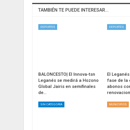
TAMBIÉN TE PUEDE INTERESAR...
DEPORTES
DEPORTES
BALONCESTO| El Innova-tsn
El Leganés
Leganés se medirá a Hozono
fase de la
Global Jairis en semifinales
abonos co
de…
renovacio
SIN CATEGORÍA
MUNICIPIOS