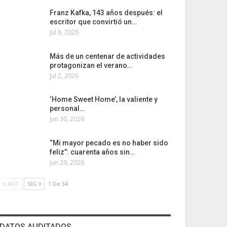
Franz Kafka, 143 años después: el
escritor que convirtió un…
Jul 6, 2026
Más de un centenar de actividades
protagonizan el verano…
Jul 2, 2026
‘Home Sweet Home’, la valiente y
personal…
Jun 30, 2026
“Mi mayor pecado es no haber sido
feliz”: cuarenta años sin…
Jun 29, 2026
ANT
SIG
1 De 34
DATOS AUDITADOS