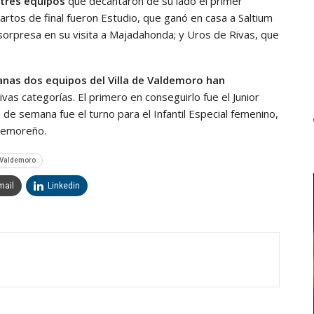
 tres equipos
que decantaron de su lado el primer
artos de final fueron Estudio, que ganó en casa a Saltium
sorpresa en su visita a Majadahonda; y Uros de Rivas, que
anas dos equipos del Villa de Valdemoro han
vas categorías. El primero en conseguirlo fue el Junior
de semana fue el turno para el Infantil Especial femenino,
ldemoreño.
e Valdemoro
mail
Linkedin