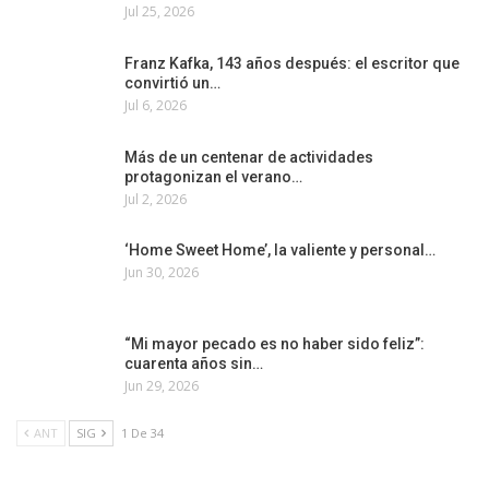
Jul 25, 2026
Franz Kafka, 143 años después: el escritor que
convirtió un…
Jul 6, 2026
Más de un centenar de actividades
protagonizan el verano…
Jul 2, 2026
‘Home Sweet Home’, la valiente y personal…
Jun 30, 2026
“Mi mayor pecado es no haber sido feliz”:
cuarenta años sin…
Jun 29, 2026
ANT
SIG
1 De 34