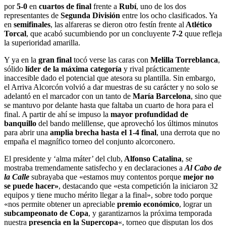
por
5-0
en
cuartos de final
frente a
Rubí
, uno de los dos
representantes de
Segunda División
entre los ocho clasificados. Ya
en
semifinales
, las alfareras se dieron otro festín frente al
Atlético
Torcal
, que acabó sucumbiendo por un concluyente
7-2
quue refleja
la superioridad amarilla.
Y ya en la
gran final
tocó verse las caras con
Melilla Torreblanca
,
sólido
líder de la máxima categoría
y rival prácticamente
inaccesible dado el potencial que atesora su plantilla. Sin embargo,
el Arriva Alcorcón volvió a dar muestras de su carácter y no solo se
adelantó en el marcador con un tanto de
María Barcelona
, sino que
se mantuvo por delante hasta que faltaba un cuarto de hora para el
final. A partir de ahí se impuso la
mayor profundidad de
banquillo
del bando melillense, que aprovechó los últimos minutos
para abrir una
amplia brecha hasta el 1-4 final
, una derrota que no
empaña el magnífico torneo del conjunto alcorconero.
El presidente y ‘alma máter’ del club,
Alfonso Catalina
, se
mostraba tremendamente satisfecho y en declaraciones a
Al Cabo de
la Calle
subrayaba que «estamos muy contentos porque
mejor no
se puede hacer»
, destacando que «esta competición la iniciaron 32
equipos y tiene mucho mérito llegar a la final», sobre todo porque
«nos permite obtener un apreciable
premio económico
, lograr un
subcampeonato de Copa
, y garantizarnos la próxima temporada
nuestra
presencia en la Supercopa
«, torneo que disputan los dos