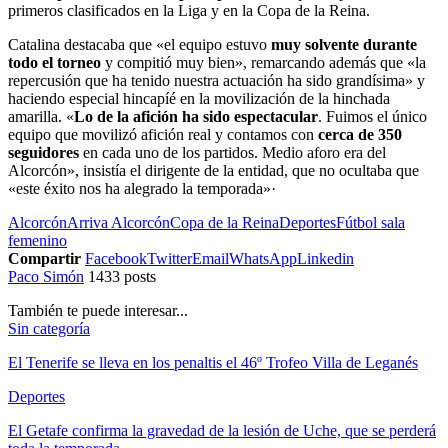
primeros clasificados en la Liga y en la Copa de la Reina.
Catalina destacaba que «el equipo estuvo
muy solvente durante
todo el torneo
y compitió muy bien», remarcando además que «la
repercusión que ha tenido nuestra actuación ha sido grandísima» y
haciendo especial hincapíé en la movilización de la hinchada
amarilla. «
Lo de la afición ha sido espectacular
. Fuimos el único
equipo que movilizó afición real y contamos con
cerca de 350
seguidores
en cada uno de los partidos. Medio aforo era del
Alcorcón», insistía el dirigente de la entidad, que no ocultaba que
«este éxito nos ha alegrado la temporada»·
Alcorcón
Arriva Alcorcón
Copa de la Reina
Deportes
Fútbol sala
femenino
Compartir
Facebook
Twitter
Email
WhatsApp
Linkedin
Paco Simón
1433 posts
También te puede interesar...
Sin categoría
El Tenerife se lleva en los penaltis el 46º Trofeo Villa de Leganés
Deportes
El Getafe confirma la gravedad de la lesión de Uche, que se perderá