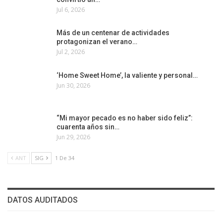
Jul 6, 2026
Más de un centenar de actividades
protagonizan el verano…
Jul 2, 2026
‘Home Sweet Home’, la valiente y personal…
Jun 30, 2026
“Mi mayor pecado es no haber sido feliz”:
cuarenta años sin…
Jun 29, 2026
ANT
SIG
1 De 34
DATOS AUDITADOS