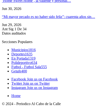
‘Home Sweet Home’, la valiente y personal…
Jun 30, 2026
“Mi mayor pecado es no haber sido feliz”: cuarenta años sin…
Jun 29, 2026
Ant
Sig
1 De 34
Datos auditados
Secciones Populares
Municipios
1816
Deportes
1635
En Portada
1319
Polideportivo
634
Futbol - Futbol Sala
555
Getafe
400
Facebook
Join us on Facebook
Twitter
Join us on Twitter
Instagram
Join us on Instagram
Home
© 2024 - Periodico Al Cabo de la Calle