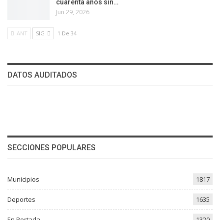
cuarenta años sin…
Jun 29, 2026
ANT
SIG
1 De 34
DATOS AUDITADOS
SECCIONES POPULARES
Municipios
1817
Deportes
1635
En Portada
1320