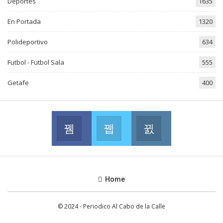
Deportes
1635
En Portada
1320
Polideportivo
634
Futbol - Futbol Sala
555
Getafe
400
Facebook
Twitter
Instagram
Join us on Facebook
Join us on Twitter
Join us on Instag
Home
© 2024 - Periodico Al Cabo de la Calle