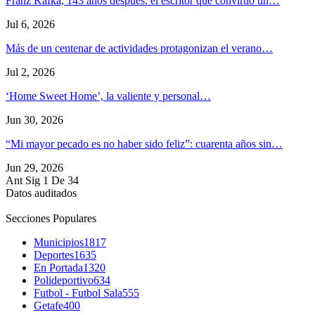
Franz Kafka, 143 años después: el escritor que convirtió un…
Jul 6, 2026
Más de un centenar de actividades protagonizan el verano…
Jul 2, 2026
‘Home Sweet Home’, la valiente y personal…
Jun 30, 2026
“Mi mayor pecado es no haber sido feliz”: cuarenta años sin…
Jun 29, 2026
Ant
Sig
1 De 34
Datos auditados
Secciones Populares
Municipios
1817
Deportes
1635
En Portada
1320
Polideportivo
634
Futbol - Futbol Sala
555
Getafe
400